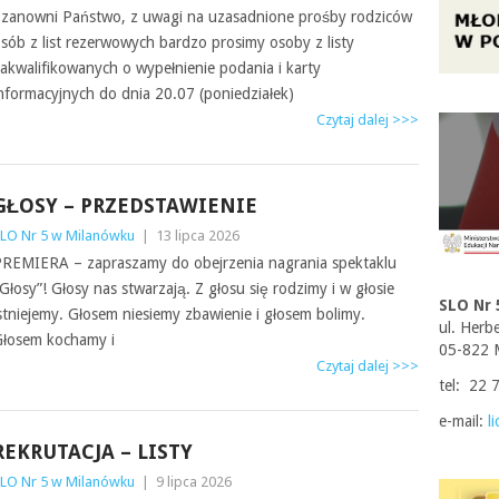
zanowni Państwo, z uwagi na uzasadnione prośby rodziców
sób z list rezerwowych bardzo prosimy osoby z listy
akwalifikowanych o wypełnienie podania i karty
nformacyjnych do dnia 20.07 (poniedziałek)
Czytaj dalej >>>
GŁOSY – PRZEDSTAWIENIE
LO Nr 5 w Milanówku
|
13 lipca 2026
REMIERA – zapraszamy do obejrzenia nagrania spektaklu
Głosy”! Głosy nas stwarzają. Z głosu się rodzimy i w głosie
SLO Nr 
stniejemy. Głosem niesiemy zbawienie i głosem bolimy.
ul. Herb
łosem kochamy i
05-822 
Czytaj dalej >>>
tel: 22 
e-mail:
l
REKRUTACJA – LISTY
LO Nr 5 w Milanówku
|
9 lipca 2026