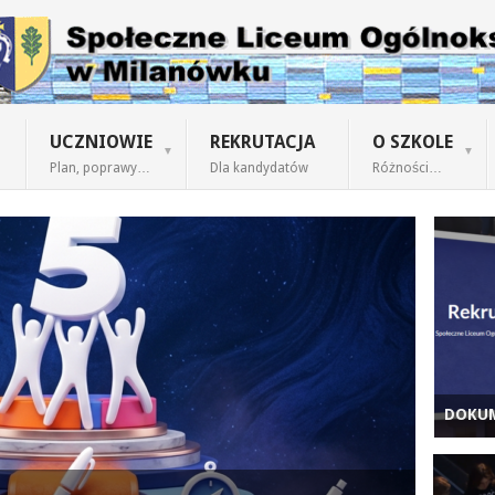
UCZNIOWIE
REKRUTACJA
O SZKOLE
Plan, poprawy…
Dla kandydatów
Różności…
DOKUM