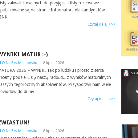
isty zakwalifikowanych do przyjęcia i listy rezerwowe
publikowane są na stronie Informatora dla kandydatów –
LINK
Czytaj dalej >>>
WYNIKI MATUR :-)
LO Nr 5 w Milanówku
|
8 lipca 2026
ATURA 2026 – WYNIKI Tak po ludzku i prosto z serca
hcemy podzielić się naszą radością z wyników maturalnych
aszych tegorocznych absolwentów. Przysporzyli nam wiele
powodów do dumy
Czytaj dalej >>>
ZWIASTUN!
LO Nr 5 w Milanówku
|
8 lipca 2026