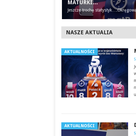
MATURKI…
Jeszcze trochę statystyk….Okręgowa
NASZE AKTUALIA
AKTUALNOŚCI
S
J
w
m
n
u
AKTUALNOŚCI
S