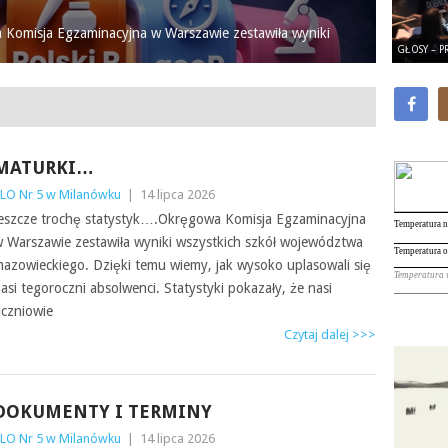
 Komisja Egzaminacyjna w Warszawie zestawiła wyniki
GŁOSY – P
MATURKI…
LO Nr 5 w Milanówku
|
14 lipca 2026
eszcze trochę statystyk….Okręgowa Komisja Egzaminacyjna
 Warszawie zestawiła wyniki wszystkich szkół województwa
azowieckiego. Dzięki temu wiemy, jak wysoko uplasowali się
asi tegoroczni absolwenci. Statystyki pokazały, że nasi
czniowie
Czytaj dalej >>>
DOKUMENTY I TERMINY
LO Nr 5 w Milanówku
|
14 lipca 2026