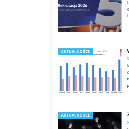
L
o
AKTUALNOŚCI
S
M
c
n
AKTUALNOŚCI
S