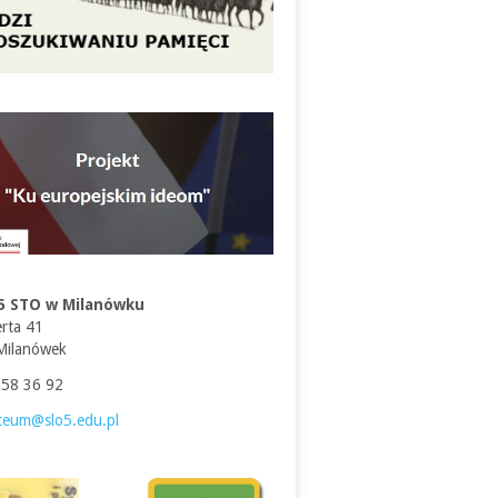
5 STO w Milanówku
erta 41
Milanówek
758 36 92
iceum@slo5.edu.pl