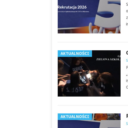
S
o
z
i
AKTUALNOŚCI
S
P
„
i
G
AKTUALNOŚCI
S