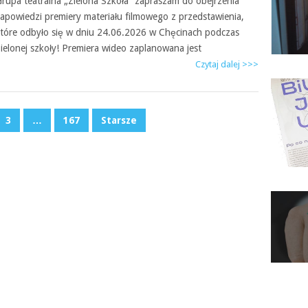
rupa teatralna „Zielona Szkoła” zapraszam do obejrzenia
apowiedzi premiery materiału filmowego z przedstawienia,
tóre odbyło się w dniu 24.06.2026 w Chęcinach podczas
ielonej szkoły! Premiera wideo zaplanowana jest
Czytaj dalej >>>
3
…
167
Starsze