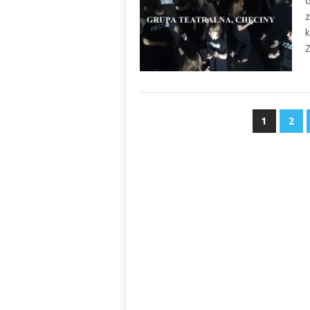
G
z
k
Z
NAWIGACJA
1
2
PO
WPISACH