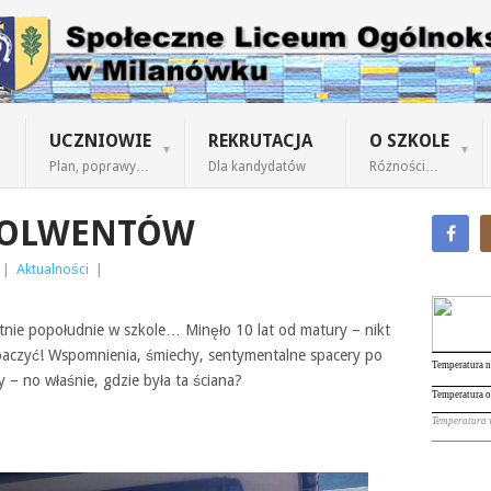
UCZNIOWIE
REKRUTACJA
O SZKOLE
Plan, poprawy…
Dla kandydatów
Różności…
SOLWENTÓW
|
Aktualności
|
nie popołudnie w szkole… Minęło 10 lat od matury – nikt
zobaczyć! Wspomnienia, śmiechy, sentymentalne spacery po
 – no właśnie, gdzie była ta ściana?