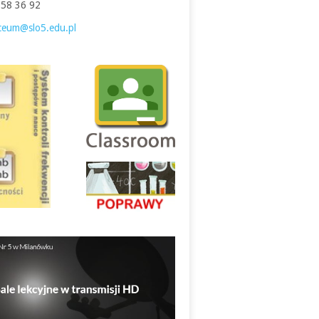
758 36 92
iceum@slo5.edu.pl