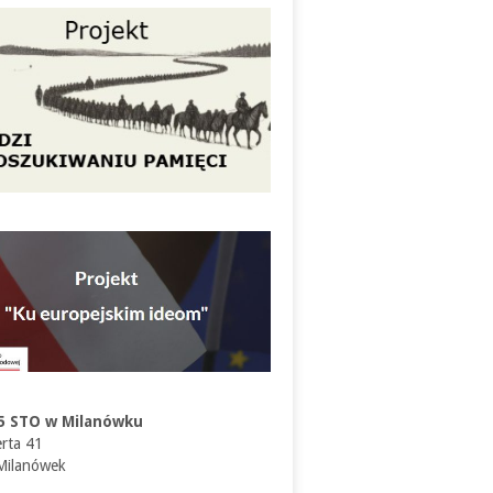
5 STO w Milanówku
erta 41
Milanówek