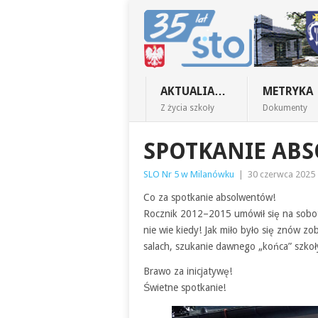
AKTUALIA…
METRYKA
Z życia szkoły
Dokumenty
SPOTKANIE AB
SLO Nr 5 w Milanówku
|
30 czerwca 2025
Co za spotkanie absolwentów!
Rocznik 2012–2015 umówił się na sobot
nie wie kiedy! Jak miło było się znów 
salach, szukanie dawnego „końca” szkoły
Brawo za inicjatywę!
Świetne spotkanie!