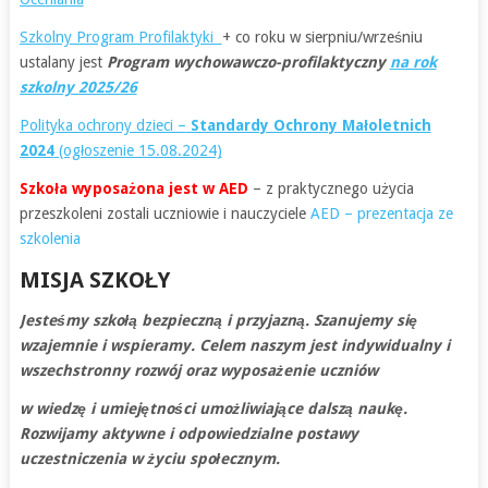
Szkolny Program Profilaktyki
+ co roku w sierpniu/wrześniu
ustalany jest
Program wychowawczo-profilaktyczny
na rok
szkolny 2025/26
Polityka ochrony dzieci –
Standardy Ochrony Małoletnich
2024
(ogłoszenie 15.08.2024)
Szkoła wyposażona jest w AED
– z praktycznego użycia
przeszkoleni zostali uczniowie i nauczyciele
AED – prezentacja ze
szkolenia
MISJA SZKOŁY
Jesteśmy szkołą bezpieczną i przyjazną. Szanujemy się
wzajemnie i wspieramy. Celem naszym jest indywidualny i
wszechstronny rozwój oraz wyposażenie uczniów
w wiedzę i umiejętności umożliwiające dalszą naukę.
Rozwijamy aktywne i odpo
wiedzialne postawy
uczestniczenia w życiu społecznym.