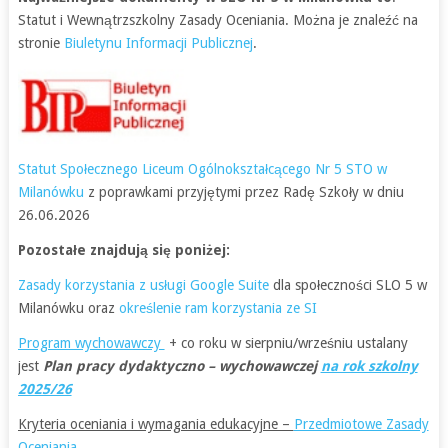
Statut i Wewnątrzszkolny Zasady Oceniania. Można je znaleźć na
stronie
Biuletynu Informacji Publicznej
.
Statut Społecznego Liceum Ogólnokształcącego Nr 5 STO w
Milanówku
z poprawkami przyjętymi przez Radę Szkoły w dniu
26.06.2026
Pozostałe znajdują się poniżej:
Zasady korzystania z usługi Google Suite
dla społeczności SLO 5 w
Milanówku oraz
określenie ram korzystania ze SI
Program wychowawczy
+ co roku w sierpniu/wrześniu ustalany
jest
Plan pracy dydaktyczno – wychowawczej
na rok szkolny
2025/26
Kryteria oceniania i wymagania edukacyjne –
Przedmiotowe Zasady
Oceniania