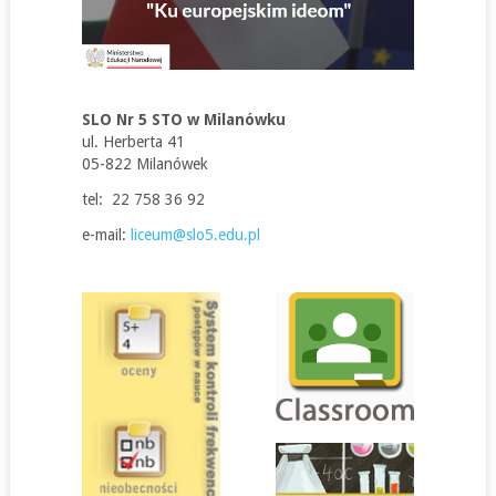
SLO Nr 5 STO w Milanówku
ul. Herberta 41
05-822 Milanówek
tel: 22 758 36 92
e-mail:
liceum@slo5.edu.pl