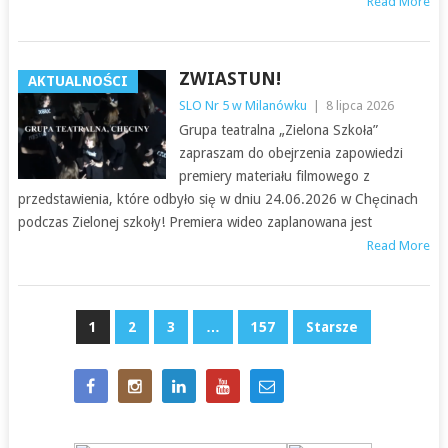
Read More
ZWIASTUN!
AKTUALNOŚCI
SLO Nr 5 w Milanówku
|
8 lipca 2026
Grupa teatralna „Zielona Szkoła”
zapraszam do obejrzenia zapowiedzi
premiery materiału filmowego z
przedstawienia, które odbyło się w dniu 24.06.2026 w Chęcinach
podczas Zielonej szkoły! Premiera wideo zaplanowana jest
Read More
NAWIGACJA
1
2
3
…
157
Starsze
PO
WPISACH