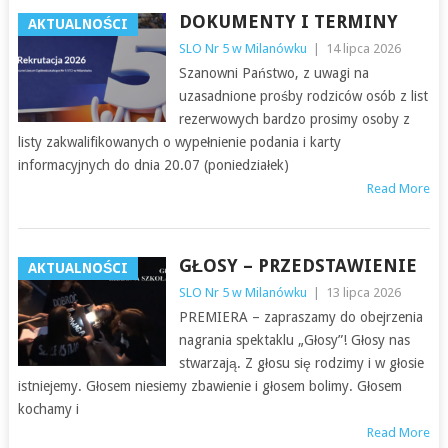
DOKUMENTY I TERMINY
AKTUALNOŚCI
SLO Nr 5 w Milanówku
|
14 lipca 2026
Szanowni Państwo, z uwagi na
uzasadnione prośby rodziców osób z list
rezerwowych bardzo prosimy osoby z
listy zakwalifikowanych o wypełnienie podania i karty
informacyjnych do dnia 20.07 (poniedziałek)
Read More
GŁOSY – PRZEDSTAWIENIE
AKTUALNOŚCI
SLO Nr 5 w Milanówku
|
13 lipca 2026
PREMIERA – zapraszamy do obejrzenia
nagrania spektaklu „Głosy”! Głosy nas
stwarzają. Z głosu się rodzimy i w głosie
istniejemy. Głosem niesiemy zbawienie i głosem bolimy. Głosem
kochamy i
Read More