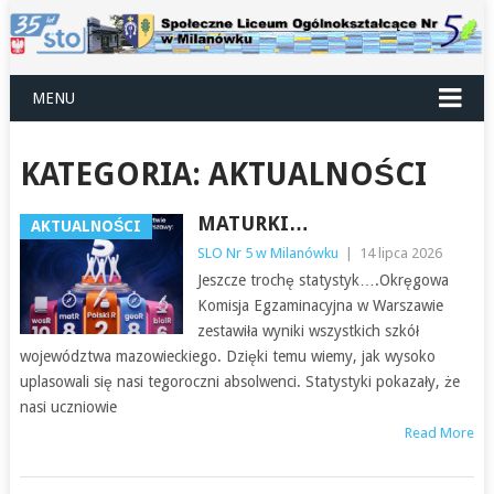
MENU
KATEGORIA: AKTUALNOŚCI
MATURKI…
AKTUALNOŚCI
SLO Nr 5 w Milanówku
|
14 lipca 2026
Jeszcze trochę statystyk….Okręgowa
Komisja Egzaminacyjna w Warszawie
zestawiła wyniki wszystkich szkół
województwa mazowieckiego. Dzięki temu wiemy, jak wysoko
uplasowali się nasi tegoroczni absolwenci. Statystyki pokazały, że
nasi uczniowie
Read More