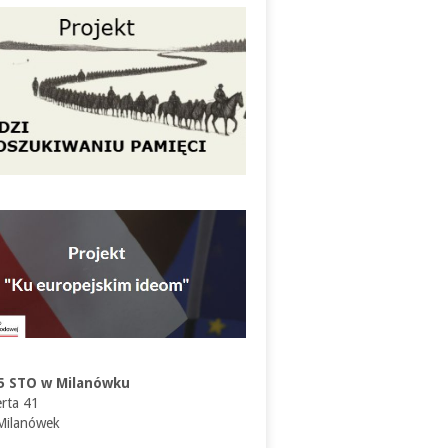
5 STO w Milanówku
erta 41
Milanówek