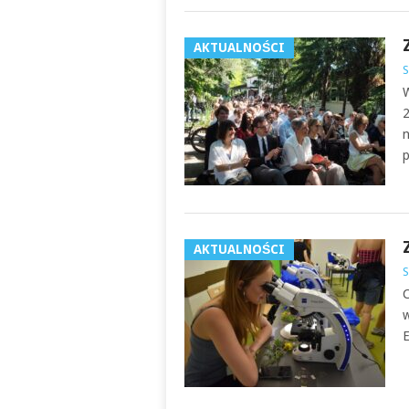
AKTUALNOŚCI
S
W
2
n
p
AKTUALNOŚCI
S
C
w
E