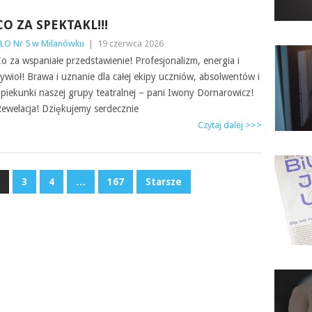
CO ZA SPEKTAKL!!!
LO Nr 5 w Milanówku
|
19 czerwca 2026
o za wspaniałe przedstawienie! Profesjonalizm, energia i
ywioł! Brawa i uznanie dla całej ekipy uczniów, absolwentów i
piekunki naszej grupy teatralnej – pani Iwony Dornarowicz!
ewelacja! Dziękujemy serdecznie
Czytaj dalej >>>
3
4
…
167
Starsze