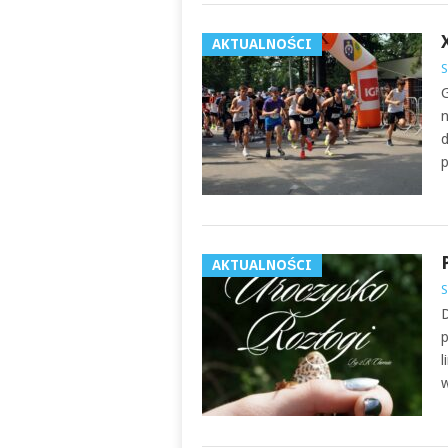
AKTUALNOŚCI
S
G
n
d
AKTUALNOŚCI
S
D
p
l
w