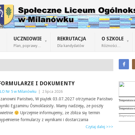
UCZNIOWIE
REKRUTACJA
O SZKOLE
Plan, poprawy…
Dla kandydatów
Różności…
FORMULARZE I DOKUMENTY
LO Nr 5 w Milanówku
|
2 lipca 2026
zanowni Państwo, W piątek 03.07.2027 otrzymacie Państwo
yniki Egzaminu Ósmoklasisty. Mamy nadzieję, że poszły
wietnie
Uprzejmie informujemy, że zbliża się termin
ypełnienie formularzy z wynikami i dostarczania
Czytaj dalej >>>