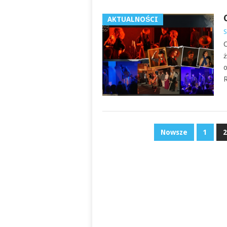
AKTUALNOŚCI
S
C
ż
o
R
NAWIGACJA
Nowsze
1
2
PO
WPISACH