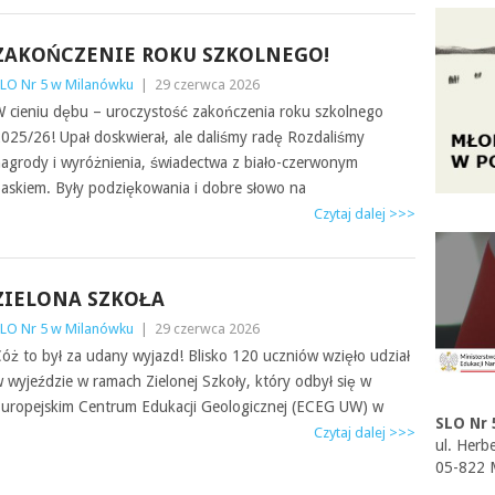
ZAKOŃCZENIE ROKU SZKOLNEGO!
LO Nr 5 w Milanówku
|
29 czerwca 2026
 cieniu dębu – uroczystość zakończenia roku szkolnego
025/26! Upał doskwierał, ale daliśmy radę Rozdaliśmy
agrody i wyróżnienia, świadectwa z biało-czerwonym
askiem. Były podziękowania i dobre słowo na
Czytaj dalej >>>
ZIELONA SZKOŁA
LO Nr 5 w Milanówku
|
29 czerwca 2026
óż to był za udany wyjazd! Blisko 120 uczniów wzięło udział
 wyjeździe w ramach Zielonej Szkoły, który odbył się w
uropejskim Centrum Edukacji Geologicznej (ECEG UW) w
SLO Nr 
Czytaj dalej >>>
ul. Herb
05-822 