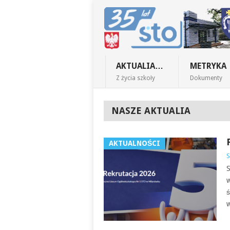
AKTUALIA…
METRYKA
Z życia szkoły
Dokumenty
NASZE AKTUALIA
AKTUALNOŚCI
S
S
w
ś
w