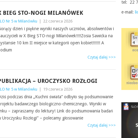
tel: 22 
X BIEG STO-NOGI MILANÓWEK
e-mail:
l
LO Nr 5 w Milanówku
|
22 czerwca 2026
orący dzień i piękne wyniki naszych uczniów, absolwentów i
auczycieli w X Bieg STO-nogi Milanówek!!!!Zosia Sawicka na
ystansie 10 km II miejsce w kategorii open kobiet!!!!!! A
podium
Czytaj dalej >>>
PUBLIKACJA – UROCZYSKO ROZŁOGI
LO Nr 5 w Milanówku
|
19 czerwca 2026
ziś podczas dnia „Kuchni świata” odbyło się podsumowanie
rojektu badawczego biologiczno-chemicznego. Wyniki w
inku – zapraszamy do lektury! Link do podsumowania badań
 Uroczysku Rozłogi” – polecamy głosowanie
Czytaj dalej >>>