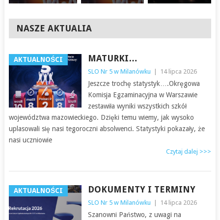
NASZE AKTUALIA
MATURKI…
AKTUALNOŚCI
SLO Nr 5 w Milanówku
|
14 lipca 2026
Jeszcze trochę statystyk….Okręgowa
Komisja Egzaminacyjna w Warszawie
zestawiła wyniki wszystkich szkół
województwa mazowieckiego. Dzięki temu wiemy, jak wysoko
uplasowali się nasi tegoroczni absolwenci. Statystyki pokazały, że
nasi uczniowie
Czytaj dalej >>>
DOKUMENTY I TERMINY
AKTUALNOŚCI
SLO Nr 5 w Milanówku
|
14 lipca 2026
Szanowni Państwo, z uwagi na