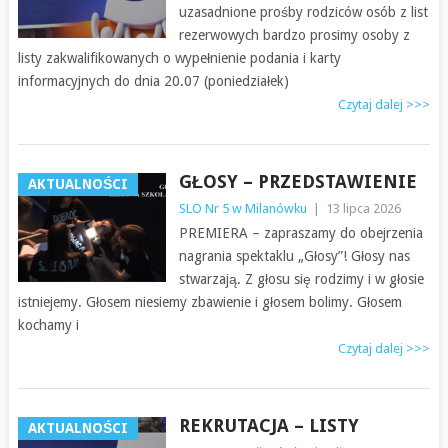
uzasadnione prośby rodziców osób z list
rezerwowych bardzo prosimy osoby z
listy zakwalifikowanych o wypełnienie podania i karty
informacyjnych do dnia 20.07 (poniedziałek)
Czytaj dalej >>>
GŁOSY – PRZEDSTAWIENIE
AKTUALNOŚCI
SLO Nr 5 w Milanówku
|
13 lipca 2026
PREMIERA – zapraszamy do obejrzenia
nagrania spektaklu „Głosy”! Głosy nas
stwarzają. Z głosu się rodzimy i w głosie
istniejemy. Głosem niesiemy zbawienie i głosem bolimy. Głosem
kochamy i
Czytaj dalej >>>
REKRUTACJA – LISTY
AKTUALNOŚCI