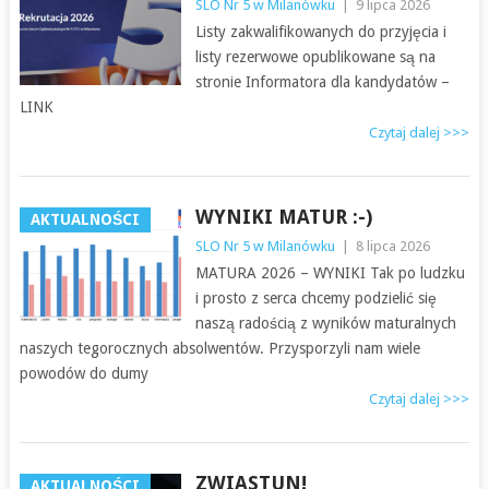
SLO Nr 5 w Milanówku
|
9 lipca 2026
Listy zakwalifikowanych do przyjęcia i
listy rezerwowe opublikowane są na
stronie Informatora dla kandydatów –
LINK
Czytaj dalej >>>
WYNIKI MATUR :-)
AKTUALNOŚCI
SLO Nr 5 w Milanówku
|
8 lipca 2026
MATURA 2026 – WYNIKI Tak po ludzku
i prosto z serca chcemy podzielić się
naszą radością z wyników maturalnych
naszych tegorocznych absolwentów. Przysporzyli nam wiele
powodów do dumy
Czytaj dalej >>>
ZWIASTUN!
AKTUALNOŚCI