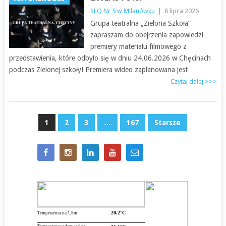
SLO Nr 5 w Milanówku
|
8 lipca 2026
Grupa teatralna „Zielona Szkoła”
zapraszam do obejrzenia zapowiedzi
premiery materiału filmowego z
przedstawienia, które odbyło się w dniu 24.06.2026 w Chęcinach
podczas Zielonej szkoły! Premiera wideo zaplanowana jest
Czytaj dalej >>>
NAWIGACJA
1
2
3
…
167
Starsze
PO
WPISACH