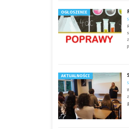
OGŁOSZENIE
S
R
s
z
p
AKTUALNOŚCI
S
W
z
g