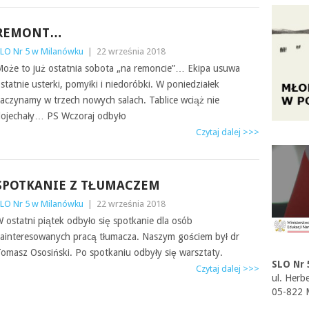
REMONT…
LO Nr 5 w Milanówku
|
22 września 2018
oże to już ostatnia sobota „na remoncie”… Ekipa usuwa
statnie usterki, pomyłki i niedoróbki. W poniedziałek
aczynamy w trzech nowych salach. Tablice wciąż nie
ojechały… PS Wczoraj odbyło
Czytaj dalej >>>
SPOTKANIE Z TŁUMACZEM
LO Nr 5 w Milanówku
|
22 września 2018
 ostatni piątek odbyło się spotkanie dla osób
ainteresowanych pracą tłumacza. Naszym gościem był dr
omasz Ososiński. Po spotkaniu odbyły się warsztaty.
SLO Nr 
Czytaj dalej >>>
ul. Herb
05-822 