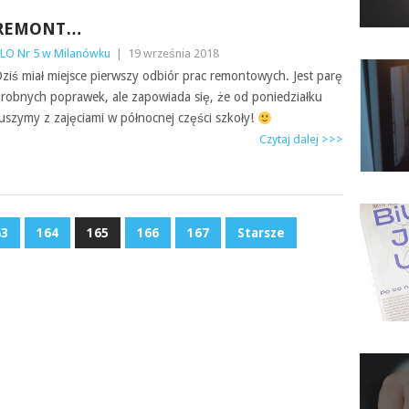
REMONT…
LO Nr 5 w Milanówku
|
19 września 2018
ziś miał miejsce pierwszy odbiór prac remontowych. Jest parę
robnych poprawek, ale zapowiada się, że od poniedziałku
uszymy z zajęciami w północnej części szkoły!
Czytaj dalej >>>
63
164
165
166
167
Starsze