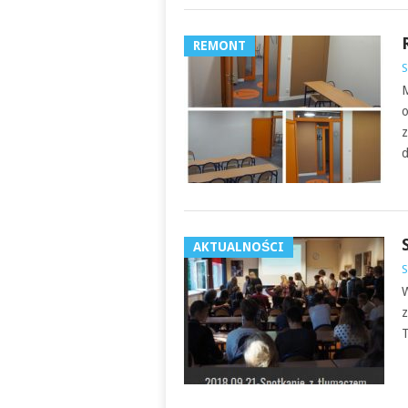
REMONT
S
M
o
z
d
AKTUALNOŚCI
S
W
z
T