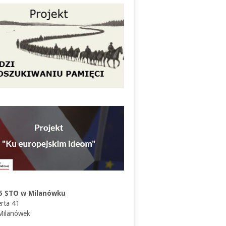
5 STO w Milanówku
erta 41
Milanówek