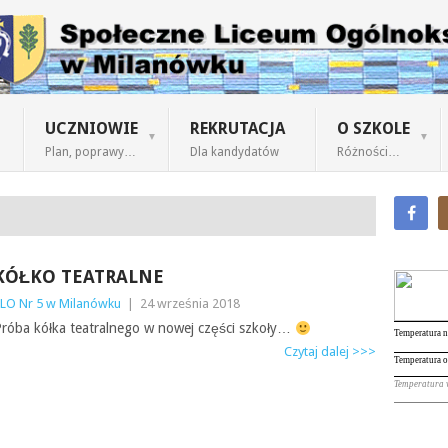
UCZNIOWIE
REKRUTACJA
O SZKOLE
Plan, poprawy…
Dla kandydatów
Różności…
KÓŁKO TEATRALNE
LO Nr 5 w Milanówku
|
24 września 2018
róba kółka teatralnego w nowej części szkoły…
Czytaj dalej >>>