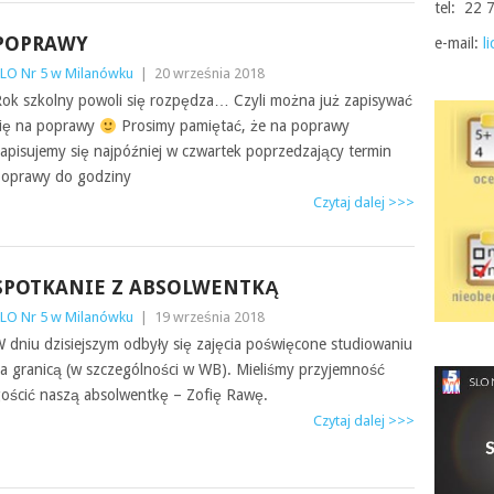
tel: 22 
POPRAWY
e-mail:
l
LO Nr 5 w Milanówku
|
20 września 2018
ok szkolny powoli się rozpędza… Czyli można już zapisywać
ię na poprawy
Prosimy pamiętać, że na poprawy
apisujemy się najpóźniej w czwartek poprzedzający termin
oprawy do godziny
Czytaj dalej >>>
SPOTKANIE Z ABSOLWENTKĄ
LO Nr 5 w Milanówku
|
19 września 2018
 dniu dzisiejszym odbyły się zajęcia poświęcone studiowaniu
a granicą (w szczególności w WB). Mieliśmy przyjemność
ościć naszą absolwentkę – Zofię Rawę.
Czytaj dalej >>>