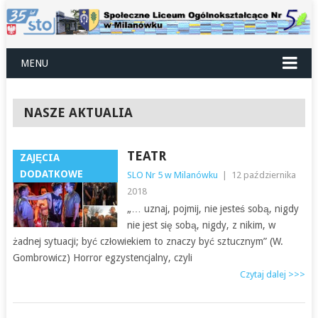
MENU
NASZE AKTUALIA
TEATR
ZAJĘCIA
DODATKOWE
SLO Nr 5 w Milanówku
|
12 października
2018
„… uznaj, pojmij, nie jesteś sobą, nigdy
nie jest się sobą, nigdy, z nikim, w
żadnej sytuacji; być człowiekiem to znaczy być sztucznym” (W.
Gombrowicz) Horror egzystencjalny, czyli
Czytaj dalej >>>