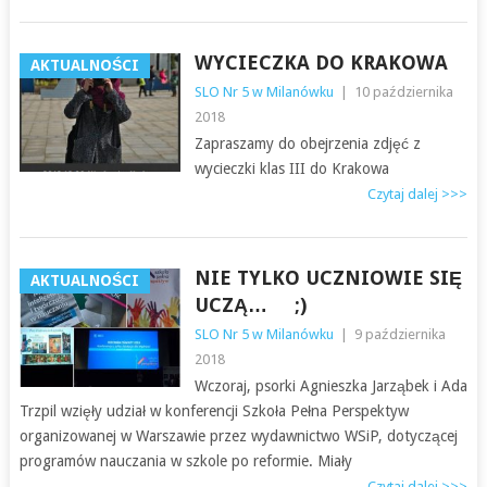
WYCIECZKA DO KRAKOWA
AKTUALNOŚCI
SLO Nr 5 w Milanówku
|
10 października
2018
Zapraszamy do obejrzenia zdjęć z
wycieczki klas III do Krakowa
Czytaj dalej >>>
NIE TYLKO UCZNIOWIE SIĘ
AKTUALNOŚCI
UCZĄ… ;)
SLO Nr 5 w Milanówku
|
9 października
2018
Wczoraj, psorki Agnieszka Jarząbek i Ada
Trzpil wzięły udział w konferencji Szkoła Pełna Perspektyw
organizowanej w Warszawie przez wydawnictwo WSiP, dotyczącej
programów nauczania w szkole po reformie. Miały
Czytaj dalej >>>