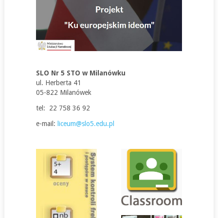
SLO Nr 5 STO w Milanówku
ul. Herberta 41
05-822 Milanówek
tel: 22 758 36 92
e-mail:
liceum@slo5.edu.pl