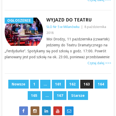
WYJAZD DO TEATRU
OGŁOSZENIE
SLO Nr 5 w Milanówku
|
8 października
2018
Moi Drodzy, 11 października (czwartek)
jedziemy do Teatru Dramatycznego na
„Ferdydurke”. Spotykamy się pod szkołą o godz. 17:00. Powrót
planowany jest pod szkołę na ok. 23:00, ponieważ przedstawienie
Czytaj dalej >>>
NAWIGACJA
Nowsze
1
…
161
162
163
164
PO
165
…
167
Starsze
WPISACH