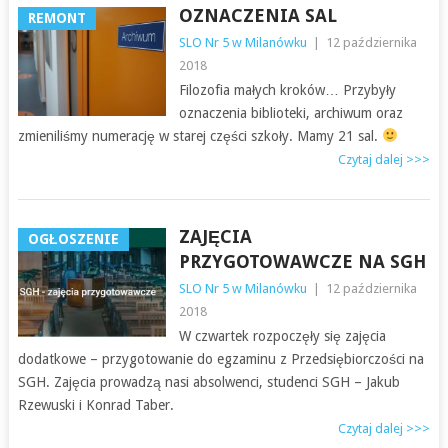
OZNACZENIA SAL
REMONT
SLO Nr 5 w Milanówku
|
12 października
2018
Filozofia małych kroków… Przybyły
oznaczenia biblioteki, archiwum oraz
zmieniliśmy numerację w starej części szkoły. Mamy 21 sal.
Czytaj dalej >>>
ZAJĘCIA
OGŁOSZENIE
PRZYGOTOWAWCZE NA SGH
SLO Nr 5 w Milanówku
|
12 października
2018
W czwartek rozpoczęły się zajęcia
dodatkowe – przygotowanie do egzaminu z Przedsiębiorczości na
SGH. Zajęcia prowadzą nasi absolwenci, studenci SGH – Jakub
Rzewuski i Konrad Taber.
Czytaj dalej >>>