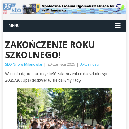
MENU
ZAKOŃCZENIE ROKU
SZKOLNEGO!
SLO Nr 5 w Milanówku
|
29 czerwca 2026
|
Aktualności
|
W cieniu dębu – uroczystość zakończenia roku szkolnego
2025/26! Upał doskwierał, ale daliśmy radę