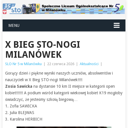
MENU
X BIEG STO-NOGI
MILANÓWEK
SLO Nr 5 w Milanówku
|
22 czerwca 2026
|
Aktualności
|
Gorący dzień i piękne wyniki naszych uczniów, absolwentów i
nauczycieli w X Bieg STO-nogi Milanówek!!!!
Zosia Sawicka
na dystansie 10 km II miejsce w kategorii open
kobiet!!!!!! A podium wśród kategorii wiekowej kobiet K19 mogłoby
świadczyć, że jesteśmy szkołą biegową…
1. Zofia SAWICKA
2. Julia BLEJWAS
3. Karolina HERBICH