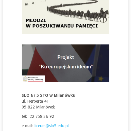
SLO Nr 5 STO w Milanówku
ul. Herberta 41
05-822 Milanówek
tel: 22 758 36 92
e-mail:
liceum@slo5.edu.pl