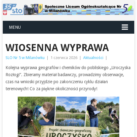
MENU
WIOSENNA WYPRAWA
SLO Nr 5 w Milanówku
|
1 czerwca 2026
|
Aktualności
|
Kolejna wyprawa geografów i chemików do pobliskiego „Uroczyska
Rozłogi”. Zbieramy materiał badawczy, prowadzimy obserwacje,
czas na wnioski przyjdzie po zakończeniu cyklu działań
terenowych! Co za piękne okoliczności przyrody!