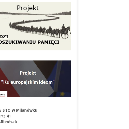
5 STO w Milanówku
erta 41
Milanówek