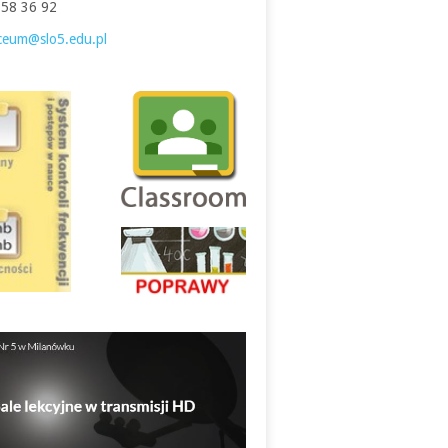
758 36 92
iceum@slo5.edu.pl