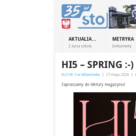
AKTUALIA…
METRYKA
Z życia szkoły
Dokumenty
HI5 – SPRING :-)
SLO Nr 5 w Milanówku
|
27 maja 2026
|
Zapraszamy do lektury magazynu!