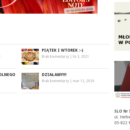
PIĄTEK I WTOREK :-)
2
Brak komentarzy
|
lis 3, 2021
KOLNEGO
DZIAŁAMY!!!
Brak komentarzy
|
mar 12, 2020
SLO Nr 
ul. Herb
05-822 