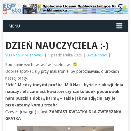
MENU
DZIEŃ NAUCZYCIELA :-)
SLO Nr 5 w Milanówku
|
9 października 2025
|
Aktualności
|
Spotkanie wychowawców i szefostwa
Dobrze spotkać się przy makaronie, by porozmawiać o urokach
naszej pracy.
Efekt?
Między innymi prośba, Mili Nasi, byście z okazji dnia
nauczyciela zamiast kwiatów czy czekoladek podarowali
nam puszki z dobrą karmą – takie jak na zdjęciu. My je
przekażemy komu trzeba.
Czesiek (chatgpt) mówi:
ZAMIAST KWIATKA DLA ZWIERZAKA
GRATKA