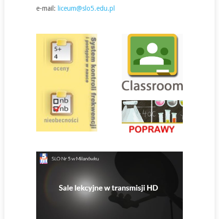
e-mail:
liceum@slo5.edu.pl