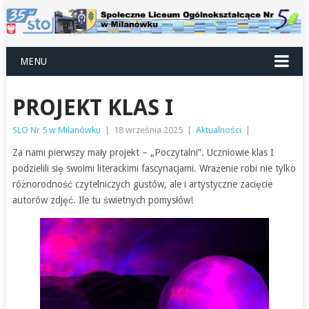
MENU
PROJEKT KLAS I
SLO Nr 5 w Milanówku
|
18 września 2025
|
Aktualności
|
Za nami pierwszy mały projekt – „Poczytalni”. Uczniowie klas I
podzielili się swoimi literackimi fascynacjami. Wrażenie robi nie tylko
różnorodność czytelniczych gustów, ale i artystyczne zacięcie
autorów zdjęć. Ile tu świetnych pomysłów!