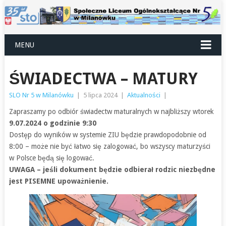
MENU
ŚWIADECTWA – MATURY
SLO Nr 5 w Milanówku
|
5 lipca 2024
|
Aktualności
|
Zapraszamy po odbiór świadectw maturalnych w najbliższy wtorek
9.07.2024 o godzinie 9:30
Dostęp do wyników w systemie ZIU będzie prawdopodobnie od
8:00 – może nie być łatwo się zalogować, bo wszyscy maturzyści
w Polsce będą się logować.
UWAGA – jeśli dokument będzie odbierał rodzic niezbędne
jest PISEMNE upoważnienie.