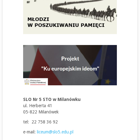
SLO Nr 5 STO w Milanówku
ul. Herberta 41
05-822 Milanówek
tel: 22 758 36 92
e-mail:
liceum@slo5.edu.pl