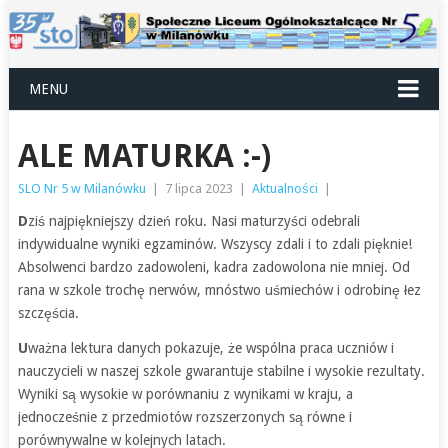
MENU
ALE MATURKA :-)
SLO Nr 5 w Milanówku
|
7 lipca 2023
|
Aktualności
|
D
ziś najpiękniejszy dzień roku. Nasi maturzyści odebrali
indywidualne wyniki egzaminów. Wszyscy zdali i to zdali pięknie!
Absolwenci bardzo zadowoleni, kadra zadowolona nie mniej. Od
rana w szkole trochę nerwów, mnóstwo uśmiechów i odrobinę łez
szczęścia.
U
ważna lektura danych pokazuje, że wspólna praca uczniów i
nauczycieli w naszej szkole gwarantuje stabilne i wysokie rezultaty.
Wyniki są wysokie w porównaniu z wynikami w kraju, a
jednocześnie z przedmiotów rozszerzonych są równe i
porównywalne w kolejnych latach.