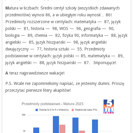
M
atura w liczbach: Średni centyl szkoły (wszystkich zdawanych
przedmiotów) wynosi 86, a w ubiegłym roku wynosił… 86!
Przedmioty rozszerzone w centylach: matematyka — 87, język
polski — 81, historia — 98, WOS — 96, geografia — 90,
biologia — 89, chemia — 82, fizyka 90, informatyka — 88, język
angielski — 85, język hiszpański — 98, język angielski
dwujęzyczny — 77, historia sztuki — 55. Przedmioty
podstawowe w centylach: język polski — 85, matematyka — 89,
język angielski — 88, język hiszpański — 87. Imponujące!
A
teraz najprawdziwsze wakacje!
P.S. Wcale nie zapomnieliśmy napisać, że jesteśmy dumni. Proszę
przeczytać pierwsze litery akapitów!