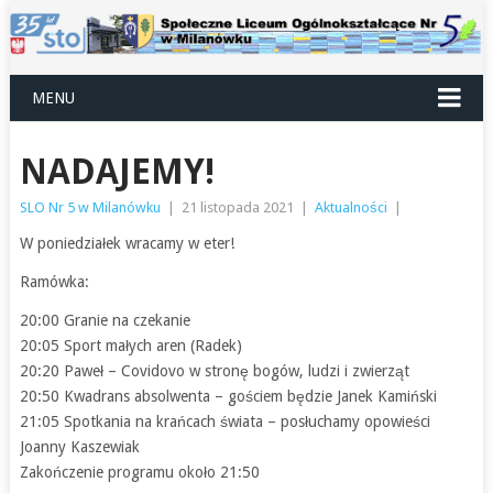
MENU
NADAJEMY!
SLO Nr 5 w Milanówku
|
21 listopada 2021
|
Aktualności
|
W poniedziałek wracamy w eter!
Ramówka:
20:00 Granie na czekanie
20:05 Sport małych aren (Radek)
20:20 Paweł – Covidovo w stronę bogów, ludzi i zwierząt
20:50 Kwadrans absolwenta – gościem będzie Janek Kamiński
21:05 Spotkania na krańcach świata – posłuchamy opowieści
Joanny Kaszewiak
Zakończenie programu około 21:50