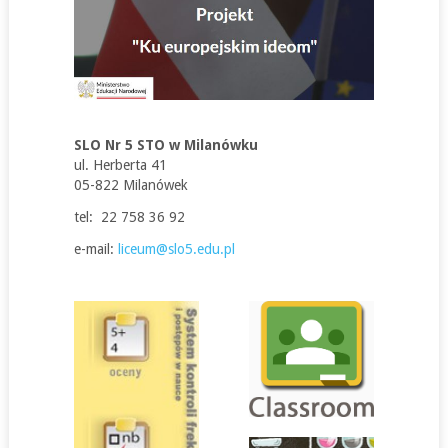
SLO Nr 5 STO w Milanówku
ul. Herberta 41
05-822 Milanówek
tel: 22 758 36 92
e-mail:
liceum@slo5.edu.pl