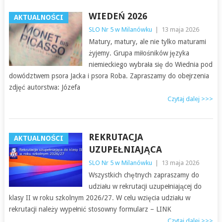
WIEDEŃ 2026
AKTUALNOŚCI
SLO Nr 5 w Milanówku
|
13 maja 2026
Matury, matury, ale nie tylko maturami
żyjemy. Grupa miłośników języka
niemieckiego wybrała się do Wiednia pod
dowództwem psora Jacka i psora Roba. Zapraszamy do obejrzenia
zdjęć autorstwa: Józefa
Czytaj dalej >>>
REKRUTACJA
AKTUALNOŚCI
UZUPEŁNIAJĄCA
SLO Nr 5 w Milanówku
|
13 maja 2026
Wszystkich chętnych zapraszamy do
udziału w rekrutacji uzupełniającej do
klasy II w roku szkolnym 2026/27. W celu wzięcia udziału w
rekrutacji należy wypełnić stosowny formularz – LINK
Czytaj dalej >>>