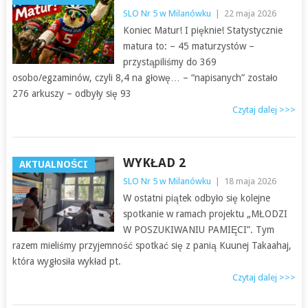
SLO Nr 5 w Milanówku
|
22 maja 2026
Koniec Matur! I pięknie! Statystycznie
matura to: – 45 maturzystów –
przystąpiliśmy do 369
osobo/egzaminów, czyli 8,4 na głowę… – “napisanych” zostało
276 arkuszy – odbyły się 93
Czytaj dalej >>>
WYKŁAD 2
AKTUALNOŚCI
SLO Nr 5 w Milanówku
|
18 maja 2026
W ostatni piątek odbyło się kolejne
spotkanie w ramach projektu „MŁODZI
W POSZUKIWANIU PAMIĘCI”. Tym
razem mieliśmy przyjemność spotkać się z panią Kuunej Takaahaj,
która wygłosiła wykład pt.
Czytaj dalej >>>