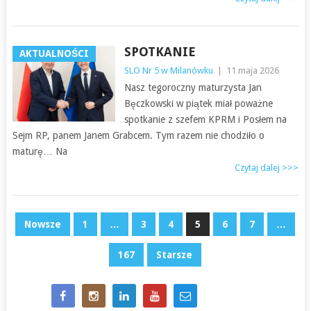
SPOTKANIE
AKTUALNOŚCI
SLO Nr 5 w Milanówku
|
11 maja 2026
Nasz tegoroczny maturzysta Jan
Bęczkowski w piątek miał poważne
spotkanie z szefem KPRM i Posłem na
Sejm RP, panem Janem Grabcem. Tym razem nie chodziło o
maturę… Na
Czytaj dalej >>>
NAWIGACJA
Nowsze
1
…
3
4
5
6
7
…
PO
167
Starsze
WPISACH