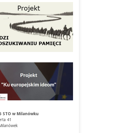
5 STO w Milanówku
erta 41
Milanówek