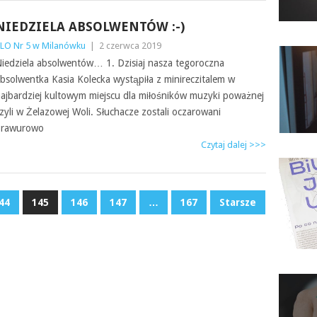
NIEDZIELA ABSOLWENTÓW :-)
LO Nr 5 w Milanówku
|
2 czerwca 2019
iedziela absolwentów… 1. Dzisiaj nasza tegoroczna
bsolwentka Kasia Kolecka wystąpiła z minireczitalem w
ajbardziej kultowym miejscu dla miłośników muzyki poważnej
zyli w Żelazowej Woli. Słuchacze zostali oczarowani
brawurowo
Czytaj dalej >>>
44
145
146
147
…
167
Starsze