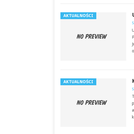
AKTUALNOŚCI
S
U
P
J
o
AKTUALNOŚCI
S
T
p
a
k