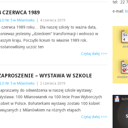
tel: 22 
e-mail:
l
4 CZERWCA 1989
LO Nr 5 w Milanówku
|
4 czerwca 2019
 czerwca 1989 roku… Dla naszej szkoły to ważna data,
onieważ jesteśmy „dzieckiem” transformacji i wolności w
aszym kraju. Początki liceum to właśnie 1989 rok.
ostanowiliśmy uczcić ten
Czytaj dalej >>>
ZAPROSZENIE – WYSTAWA W SZKOLE
LO Nr 5 w Milanówku
|
2 czerwca 2019
apraszamy do odwiedzenia w naszej szkole wystawy:
ystawa: 100 Milanowianek na 100-lecie Praw Wyborczych
obiet w Polsce. Bohaterkami wystawy zostało 100 kobiet
wiązanych z Milanówkiem na różnych etapach
Czytaj dalej >>>