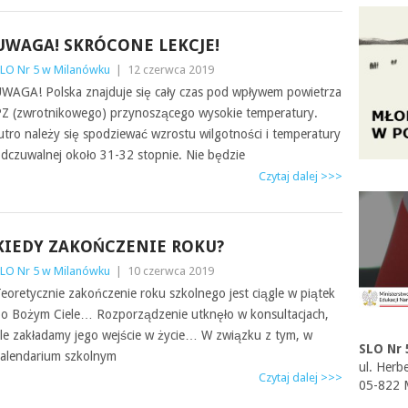
UWAGA! SKRÓCONE LEKCJE!
LO Nr 5 w Milanówku
|
12 czerwca 2019
WAGA! Polska znajduje się cały czas pod wpływem powietrza
Z (zwrotnikowego) przynoszącego wysokie temperatury.
utro należy się spodziewać wzrostu wilgotności i temperatury
dczuwalnej około 31-32 stopnie. Nie będzie
Czytaj dalej >>>
KIEDY ZAKOŃCZENIE ROKU?
LO Nr 5 w Milanówku
|
10 czerwca 2019
eoretycznie zakończenie roku szkolnego jest ciągle w piątek
o Bożym Ciele… Rozporządzenie utknęło w konsultacjach,
le zakładamy jego wejście w życie… W związku z tym, w
SLO Nr 
alendarium szkolnym
ul. Herb
Czytaj dalej >>>
05-822 