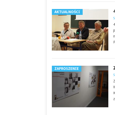
AKTUALNOŚCI
S
4
p
n
P
ZAPROSZENIE
S
Z
W
K
z