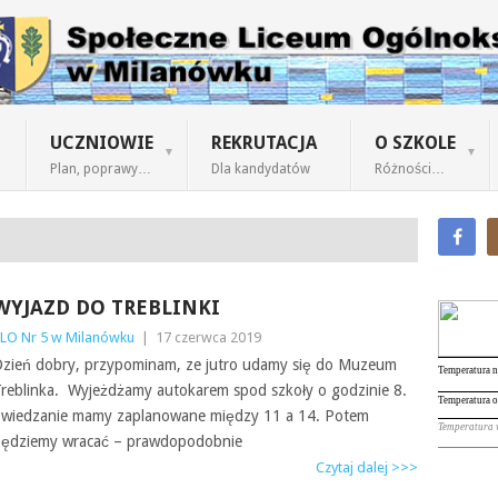
UCZNIOWIE
REKRUTACJA
O SZKOLE
Plan, poprawy…
Dla kandydatów
Różności…
WYJAZD DO TREBLINKI
LO Nr 5 w Milanówku
|
17 czerwca 2019
zień dobry, przypominam, ze jutro udamy się do Muzeum
reblinka. Wyjeżdżamy autokarem spod szkoły o godzinie 8.
wiedzanie mamy zaplanowane między 11 a 14. Potem
ędziemy wracać – prawdopodobnie
Czytaj dalej >>>