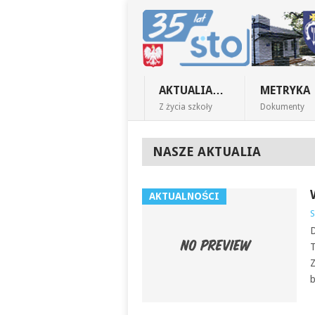
AKTUALIA…
METRYKA
Z życia szkoły
Dokumenty
NASZE AKTUALIA
AKTUALNOŚCI
S
D
T
Z
b