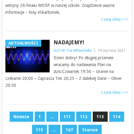
witryny 29.Finału WOŚP w naszej szkole. Znajdziecie ważne
informacje – listę eSkarbonek,
Czytaj dalej >>>
NADAJEMY!
AKTUALNOŚCI
SLO Nr 5 w Milanówku
|
19 stycznia 2021
Dzień dobry! Po długiej przerwie
wracamy do nadawania Plan na
dziś:Czwartek 19:50 – Granie na
czekanie 20:00 – Zaprasza Tim 20:25 – Z dalekiej Danii – Oliver
20:50
Czytaj dalej >>>
NAWIGACJA
Nowsze
1
…
111
112
113
114
PO
115
…
167
Starsze