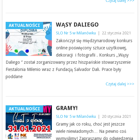
Czytaj dalej >>>
WĄSY DALIEGO
AKTUALNOŚCI
SLO Nr 5 w Milanówku
|
22 stycznia 2021
Zakończył się międzynarodowy konkurs
online poświęcony sztuce użytkowej,
dekoracji i fotografii . Konkurs ,,Wąsy
Daliego ‘’ został zorganizowany przez hiszpańskie stowarzyszenie
Fiestalonia Milenio wraz z Fundacją Salvador Dali. Prace były
poddane
Czytaj dalej >>>
GRAMY!
AKTUALNOŚCI
SLO Nr 5 w Milanówku
|
20 stycznia 2021
Gramy jak co roku, choć jest jeszcze
wiele niewiadomych… Na pewno coś
wymyślimy! Zapraszamy do odwiedzenia