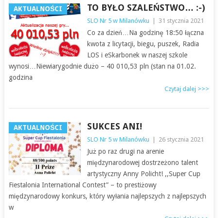
TO BYŁO SZALEŃSTWO… :-)
AKTUALNOŚCI
SLO Nr 5 w Milanówku
|
31 stycznia 2021
Co za dzień…Na godzinę 18:50 łączna
kwota z licytacji, biegu, puszek, Radia
LOS i eSkarbonek w naszej szkole
wynosi…Niewiarygodnie dużo – 40 010,53 pln (stan na 01.02.
godzina
Czytaj dalej >>>
SUKCES ANI!
AKTUALNOŚCI
SLO Nr 5 w Milanówku
|
26 stycznia 2021
Już po raz drugi na arenie
międzynarodowej dostrzeżono talent
artystyczny Anny Policht! ,,Super Cup
Fiestalonia International Contest” – to prestiżowy
międzynarodowy konkurs, który wyłania najlepszych z najlepszych
w