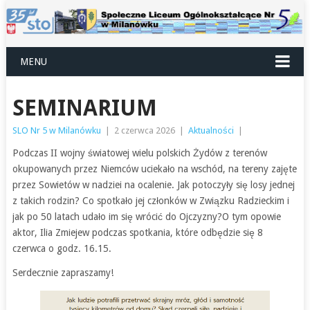
MENU
SEMINARIUM
SLO Nr 5 w Milanówku
|
2 czerwca 2026
|
Aktualności
|
Podczas II wojny światowej wielu polskich Żydów z terenów
okupowanych przez Niemców uciekało na wschód, na tereny zajęte
przez Sowietów w nadziei na ocalenie. Jak potoczyły się losy jednej
z takich rodzin? Co spotkało jej członków w Związku Radzieckim i
jak po 50 latach udało im się wrócić do Ojczyzny?O tym opowie
aktor, Ilia Zmiejew podczas spotkania, które odbędzie się 8
czerwca o godz. 16.15.
Serdecznie zapraszamy!