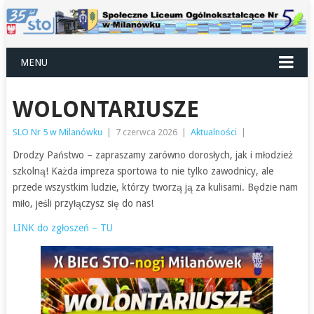
MENU
WOLONTARIUSZE
SLO Nr 5 w Milanówku
|
7 czerwca 2026
|
Aktualności
|
Drodzy Państwo – zapraszamy zarówno dorosłych, jak i młodzież
szkolną! Każda impreza sportowa to nie tylko zawodnicy, ale
przede wszystkim ludzie, którzy tworzą ją za kulisami. Będzie nam
miło, jeśli przyłączysz się do nas!
LINK do zgłoszeń – TU