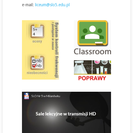
e-mail:
liceum@slo5.edu.pl