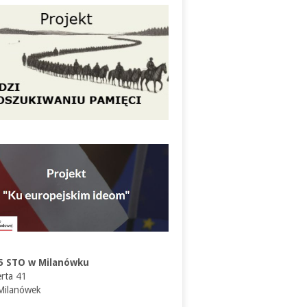
5 STO w Milanówku
erta 41
Milanówek