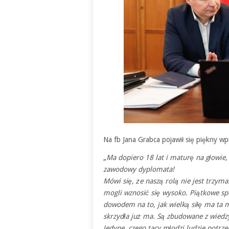
Na fb Jana Grabca pojawił się piękny wpi
„
Ma dopiero 18 lat i maturę na głowie,
zawodowy dyplomata!
Mówi się, że naszą rolą nie jest trzyma
mogli wznosić się wysoko. Piątkowe s
dowodem na to, jak wielką siłę ma ta mł
skrzydła już ma. Są zbudowane z wiedzy
Jedyne, czego tacy młodzi ludzie potrze