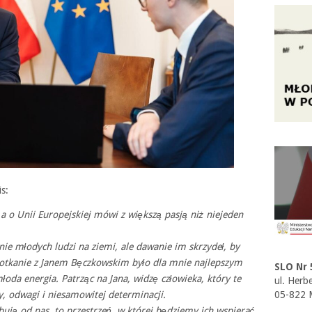
s:
 a o Unii Europejskiej mówi z większą pasją niż niejeden
nie młodych ludzi na ziemi, ale dawanie im skrzydeł, by
potkanie z Janem Bęczkowskim było dla mnie najlepszym
SLO Nr 
oda energia. Patrząc na Jana, widzę człowieka, który te
ul. Herb
, odwagi i niesamowitej determinacji.
05-822 
bują od nas, to przestrzeń, w której będziemy ich wspierać.