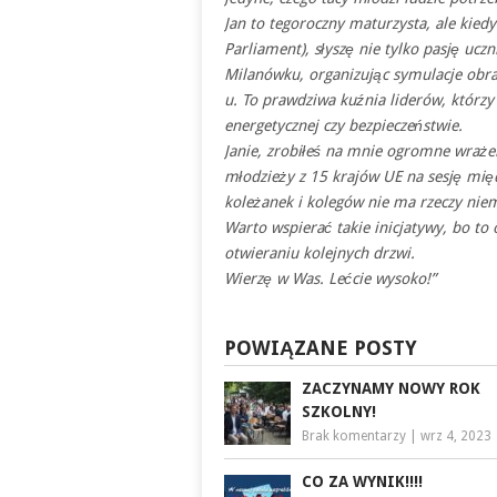
Jan to tegoroczny maturzysta, ale kie
Parliament), słyszę nie tylko pasję uczn
Milanówku, organizując symulacje obra
u. To prawdziwa kuźnia liderów, którzy
energetycznej czy bezpieczeństwie.
Janie, zrobiłeś na mnie ogromne wraże
młodzieży z 15 krajów UE na sesję mię
koleżanek i kolegów nie ma rzeczy nie
Warto wspierać takie inicjatywy, bo t
otwieraniu kolejnych drzwi.
Wierzę w Was. Lećcie wysoko!”
POWIĄZANE POSTY
ZACZYNAMY NOWY ROK
SZKOLNY!
Brak komentarzy
|
wrz 4, 2023
CO ZA WYNIK!!!!