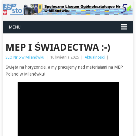
MENU
MEP I ŚWIADECTWA :-)
SLO Nr 5 w Milanówku
|
16 kwietnia 2025
|
Aktualności
|
Święta na horyzoncie, a my pracujemy nad materiałami na MEP
Poland w Milanówku!