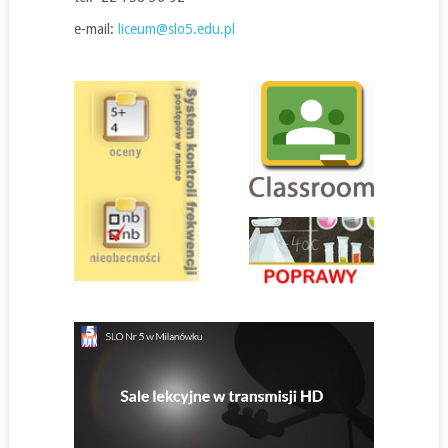
e-mail:
liceum@slo5.edu.pl