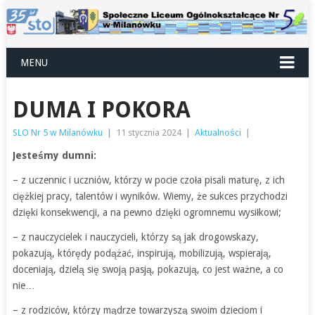
MENU
DUMA I POKORA
SLO Nr 5 w Milanówku
|
11 stycznia 2024
|
Aktualności
|
Jesteśmy dumni:
– z uczennic i uczniów, którzy w pocie czoła pisali maturę, z ich
ciężkiej pracy, talentów i wyników. Wiemy, że sukces przychodzi
dzięki konsekwencji, a na pewno dzięki ogromnemu wysiłkowi;
– z nauczycielek i nauczycieli, którzy są jak drogowskazy,
pokazują, którędy podążać, inspirują, mobilizują, wspierają,
doceniają, dzielą się swoją pasją, pokazują, co jest ważne, a co
nie…
– z rodziców, którzy mądrze towarzyszą swoim dzieciom i