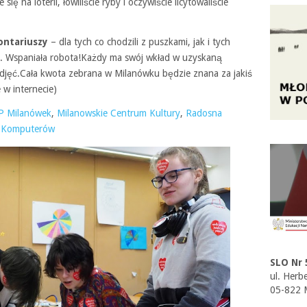
się na loterii, łowiliście ryby i oczywiście licytowaliście
ontariuszy
– dla tych co chodzili z puszkami, jak i tych
le. Wspaniała robota!Każdy ma swój wkład w uzyskaną
djęć.Cała kwota zebrana w Milanówku będzie znana za jakiś
e w internecie)
P Milanówek
,
Milanowskie Centrum Kultury
,
Radosna
i Komputerów
SLO Nr 
ul. Herb
05-822 