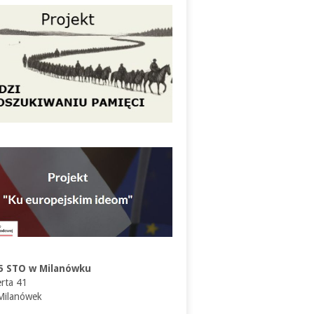
5 STO w Milanówku
erta 41
Milanówek