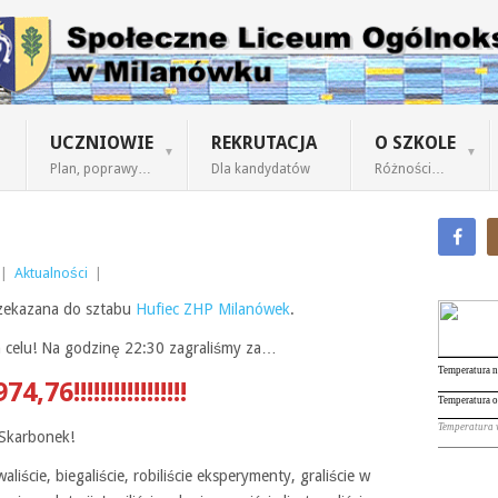
UCZNIOWIE
REKRUTACJA
O SZKOLE
Plan, poprawy…
Dla kandydatów
Różności…
|
Aktualności
|
rzekazana do sztabu
Hufiec ZHP Milanówek
.
 celu! Na godzinę 22:30 zagraliśmy za…
974,76
!!!!!!!!!!!!!!!!!
eSkarbonek!
liście, biegaliście, robiliście eksperymenty, graliście w