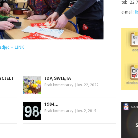
tel: 22 
e-mail:
l
 zdjęć – LINK
YCIELI
IDĄ ŚWIĘTA
Brak komentarzy
|
kw. 22, 2022
1984…
4
Brak komentarzy
|
kw. 2, 2019