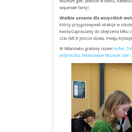
muzeum gier, jedliście w barku, bawiliście 
wspaniałe fanty!
Wielkie uznanie dla wszystkich wol
którzy przygotowywali atrakcje w szko
kwotę!Zapraszamy do obejrzenia kilku z
czas (MCK jeszcze działa, trwają licytacj
W Milanówku graliśmy razem:
Hufiec ZH
Jedyneczka
,
Milanowskie Muzeum Gier 