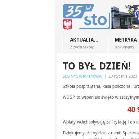
AKTUALIA…
METRYKA
Z życia szkoły
Dokumenty
TO BYŁ DZIEŃ!
SLO Nr 5 w Milanówku
|
29 stycznia 2023
Szkoła posprzątana, kasa policzona i p
WOŚP to wspaniałe święto w szczytnym
40 
Wpłaty wciąż spływają za licytację i do 
Dziękujemy, że byliście z nami! Spacerowa