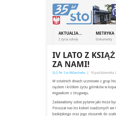
AKTUALIA…
METRYKA
Z życia szkoły
Dokumenty
IV LATO Z KSI
ZA NAMI!
SLO Nr 5 w Milanówku
|
10 października 
W ostatnich dniach uczniowie z grup hisz
ciężkim i krótkim życiu górników w kopa
migawkom z Urugwaju.
Zadawaliśmy sobie pytanie jaki może być
Poruszał nas los kobiet osadzonych we 
baskijskiego oraz jego stosunek do sza