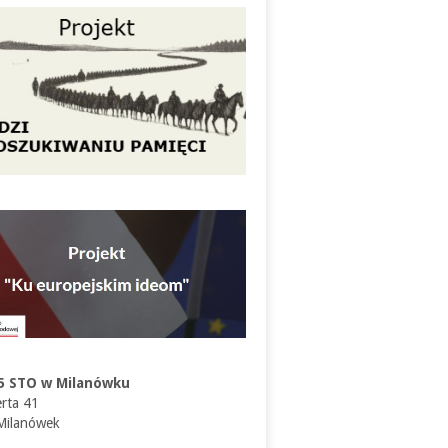
5 STO w Milanówku
erta 41
Milanówek