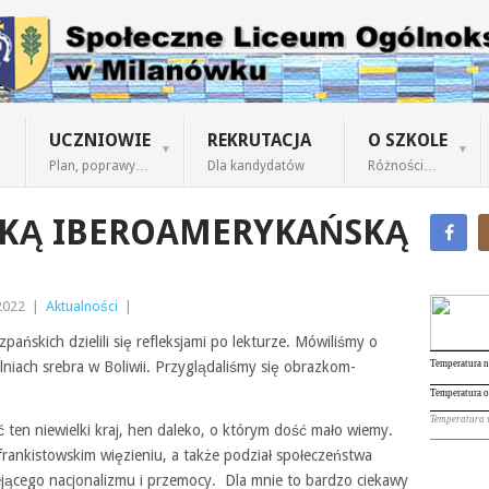
UCZNIOWIE
REKRUTACJA
O SZKOLE
Plan, poprawy…
Dla kandydatów
Różności…
ĄŻKĄ IBEROAMERYKAŃSKĄ
2022
|
Aktualności
|
pańskich dzielili się refleksjami po lekturze. Mówiliśmy o
lniach srebra w Boliwii. Przyglądaliśmy się obrazkom-
 ten niewielki kraj, hen daleko, o którym dość mało wiemy.
frankistowskim więzieniu, a także podział społeczeństwa
lejącego nacjonalizmu i przemocy. Dla mnie to bardzo ciekawy