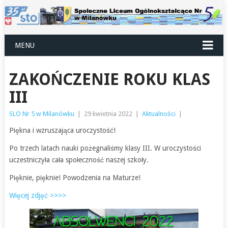
MENU
ZAKOŃCZENIE ROKU KLAS
III
SLO Nr 5 w Milanówku
|
29 kwietnia 2022
|
Aktualności
|
Piękna i wzruszająca uroczystość!
Po trzech latach nauki pożegnaliśmy klasy III. W uroczystości
uczestniczyła cała społeczność naszej szkoły.
Pięknie, pięknie! Powodzenia na Maturze!
Więcej zdjęć >>>>