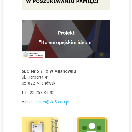
SLO Nr 5 STO w Milanówku
ul. Herberta 41
05-822 Milanówek
tel: 22 758 36 92
e-mail:
liceum@slo5.edu.pl