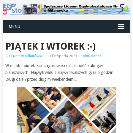
MENU
PIĄTEK I WTOREK :-)
SLO Nr 5 w Milanówku
|
3 listopada 2021
|
Aktualności
|
W ostatni piątek zainaugurowało działalność koło gier
planszowych. Najwytrwalsi z najwytrwalszych grali 6 godzin…
Długi dzień przed długim weekendem…