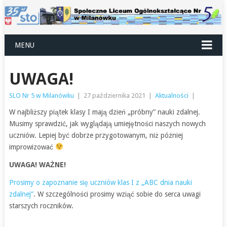
MENU
UWAGA!
SLO Nr 5 w Milanówku
|
27 października 2021
|
Aktualności
|
W najbliższy piątek klasy I mają dzień „próbny” nauki zdalnej.
Musimy sprawdzić, jak wyglądają umiejętności naszych nowych
uczniów. Lepiej być dobrze przygotowanym, niż później
improwizować
UWAGA! WAŻNE!
Prosimy o zapoznanie się uczniów klas I z „ABC dnia nauki
zdalnej”
. W szczególności prosimy wziąć sobie do serca uwagi
starszych roczników.