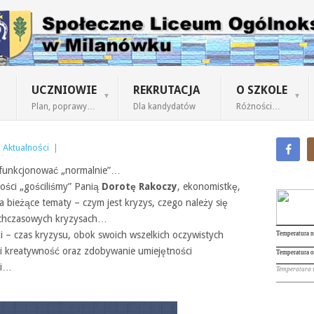
UCZNIOWIE
REKRUTACJA
O SZKOLE
Plan, poprawy…
Dla kandydatów
Różności…
|
Aktualności
|
le funkcjonować „normalnie”…
ości „gościliśmy” Panią
Dorotę Rakoczy
, ekonomistkę,
bieżące tematy – czym jest kryzys, czego należy się
tychczasowych kryzysach…
i – czas kryzysu, obok swoich wszelkich oczywistych
i kreatywność oraz zdobywanie umiejętności
ji…