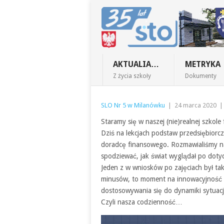
AKTUALIA…
METRYKA
Z życia szkoły
Dokumenty
SLO Nr 5 w Milanówku
|
24 marca 2020
Staramy się w naszej (nie)realnej szko
Dziś na lekcjach podstaw przedsiębiorcz
doradcę finansowego. Rozmawialiśmy na 
spodziewać, jak świat wyglądał po do
Jeden z w wniosków po zajęciach był tak
minusów, to moment na innowacyjność 
dostosowywania się do dynamiki sytuac
Czyli nasza codzienność…