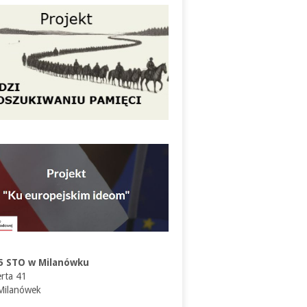
5 STO w Milanówku
erta 41
Milanówek